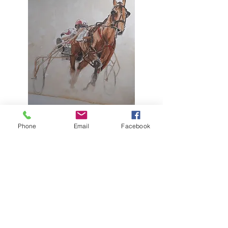
Hippique 40 x 30
Phone
Email
Facebook